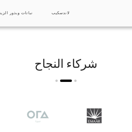
لاندسكيب
نباتات وبذور الزين
شركاء النجاح